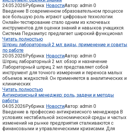
24.05.2026
Рубрика:
Новости
Автор:
admin
0
Введение В современном образовательном процессе
все большую роль играют цифровые технологии.
Онлайн-тестирование стало одним из ключевых
инструментов для оценки знаний и навыков учащихся.
Система Педкампус предлагает широкий функционал
Читать полностью
Шприц лабораторный 2 мл: виды, применение и советы
по работе
20.05.2026
Рубрика:
Новости
Автор:
admin
0
Шприц лабораторный 2 мл: обзор и назначение
Лабораторный шприц 2 мл представляет собой
инструмент для точного измерения и переноса малых
объемов жидкостей. Он применяется в аналитических и
клинических
Читать полностью
Антикризисный менеджер: роль, задачи и методы
работы
04.05.2026
Рубрика:
Новости
Автор:
admin
0
Введение в профессию антикризисного менеджера В
условиях нестабильной экономической среды и частых
изменений на рынке предприятия сталкиваются с
финансовыми и управленческими кризисами. Для