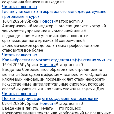
сохранения бизнеса и выхода из
Читать полностью
Где выучиться на антикризисного менеджера: лучшие
программы и курсы
16.04.2026
Рубрика:
Новости
Автор:
admin
0
Антикризисный менеджер — это специалист, который
занимается управлением компанией или её
подразделениями в условиях финансового и
организационного кризиса. В современной
экономической среде роль таких профессионалов
становится все более
Читать полностью
Как нейросети помогают студентам эффективно учиться
16.04.2026
Рубрика:
Новости
Автор:
admin
0
Введение Современное образование стремительно
меняется благодаря цифровым технологиям. Одной из
ключевых инноваций последних лет стали нейросети —
искусственные интеллектуальные системы, которые
способны учиться и выполнять сложные задачи. Для
Читать полностью
Печать: история, виды и современные технологии
09.04.2026
Рубрика:
Новости
Автор:
admin
0
Введение в печать Печать — это процесс
воспроизведения текста или изображений на различных