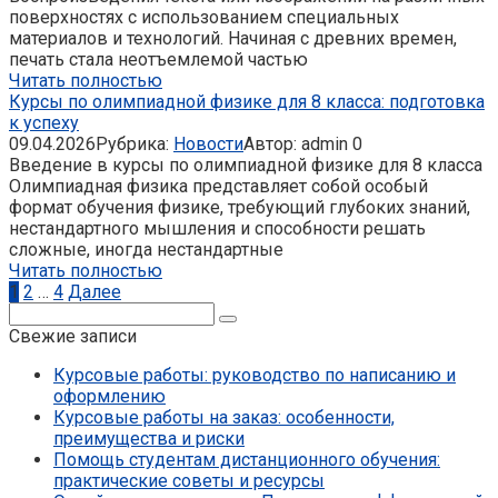
поверхностях с использованием специальных
материалов и технологий. Начиная с древних времен,
печать стала неотъемлемой частью
Читать полностью
Курсы по олимпиадной физике для 8 класса: подготовка
к успеху
09.04.2026
Рубрика:
Новости
Автор:
admin
0
Введение в курсы по олимпиадной физике для 8 класса
Олимпиадная физика представляет собой особый
формат обучения физике, требующий глубоких знаний,
нестандартного мышления и способности решать
сложные, иногда нестандартные
Читать полностью
Пагинация
1
2
…
4
Далее
записей
Поиск:
Свежие записи
Курсовые работы: руководство по написанию и
оформлению
Курсовые работы на заказ: особенности,
преимущества и риски
Помощь студентам дистанционного обучения:
практические советы и ресурсы