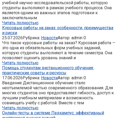
учебной научно-исследовательской работы, которую
студенты выполняют в рамках учебного процесса. Она
является одним из важных этапов подготовки к
заключительным
Читать полностью
Курсовые работы на заказ: особенности, преимущества
и риски
25.07.2026
Рубрика:
Новости
Автор:
admin
0
Что такое курсовые работы на заказ? Курсовая работа —
это одна из обязательных форм учебных заданий,
которую студенты выполняют в течение семестра. Она
позволяет оценить уровень знаний и
Читать полностью
Помощь студентам дистанционного обучения:
практические советы и ресурсы
17.06.2026
Рубрика:
Новости
Автор:
admin
0
Введение Дистанционное обучение стало
неотъемлемой частью современного образования. Для
многих студентов оно предоставляет гибкость, доступ к
лучшим учебным материалам и возможность
совмещать учёбу с работой. Вместе с тем
Читать полностью
Онлайн-тесты в системе Педкампус: эффективный
инструмент оценки знаний