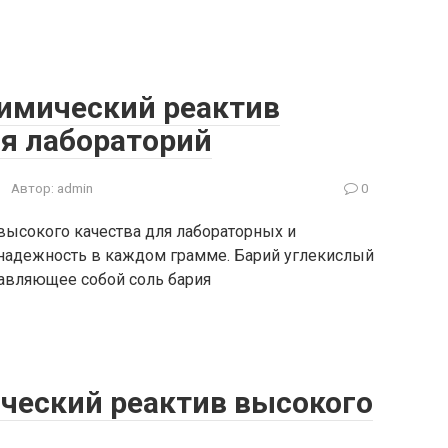
химический реактив
ля лабораторий
Автор:
admin
0
высокого качества для лабораторных и
надежность в каждом грамме. Барий углекислый
тавляющее собой соль бария
ический реактив высокого