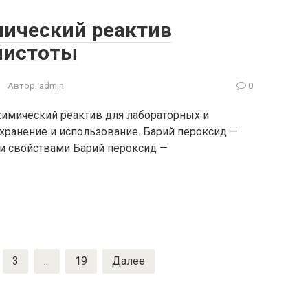
мический реактив
 чистоты
Автор:
admin
0
химический реактив для лабораторных и
ранение и использование. Барий пероксид —
и свойствами Барий пероксид —
3
…
19
Далее