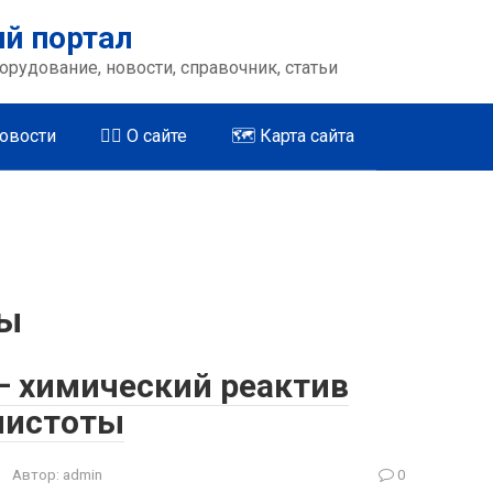
й портал
орудование, новости, справочник, статьи
Новости
🤵‍♂️ О сайте
🗺️ Карта сайта
вы
 химический реактив
 чистоты
Автор:
admin
0