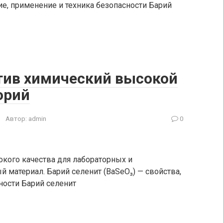
ие, применение и техника безопасности Барий
ктив химический высокой
орий
Автор:
admin
0
окого качества для лабораторных и
материал. Барий селенит (BaSeO₃) — свойства,
ности Барий селенит