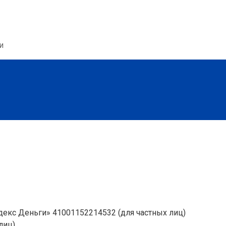
и
декс Деньги» 41001152214532 (для частных лиц)
лиц)