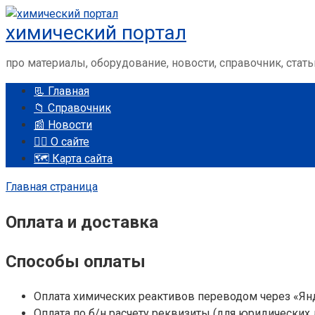
Перейти
химический портал
к
контенту
про материалы, оборудование, новости, справочник, стать
📃 Главная
📁 Справочник
📰 Новости
🤵‍♂️ О сайте
🗺️ Карта сайта
Главная страница
Оплата и доставка
Способы оплаты
Оплата химических реактивов переводом через «Ян
Оплата по б/н расчету реквизиты (для юридических 