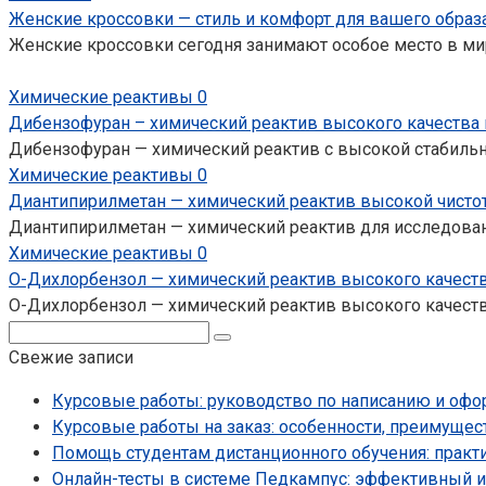
Женские кроссовки — стиль и комфорт для вашего образ
Женские кроссовки сегодня занимают особое место в мир
Химические реактивы
0
Дибензофуран – химический реактив высокого качества 
Дибензофуран — химический реактив с высокой стабильн
Химические реактивы
0
Диантипирилметан — химический реактив высокой чисто
Диантипирилметан — химический реактив для исследован
Химические реактивы
0
О-Дихлорбензол — химический реактив высокого качеств
О-Дихлорбензол — химический реактив высокого качест
Поиск:
Свежие записи
Курсовые работы: руководство по написанию и оф
Курсовые работы на заказ: особенности, преимущес
Помощь студентам дистанционного обучения: практ
Онлайн-тесты в системе Педкампус: эффективный и