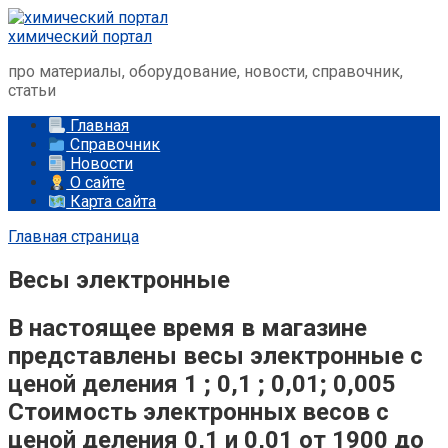
Перейти
к
химический портал
контенту
про материалы, оборудование, новости, справочник,
статьи
Главная
Справочник
Новости
О сайте
Карта сайта
Главная страница
Весы электронные
В настоящее время в магазине
представлены весы электронные с
ценой деления 1 ; 0,1 ; 0,01; 0,005
Стоимость электронных весов с
ценой деления 0,1 и 0,01 от 1900 до