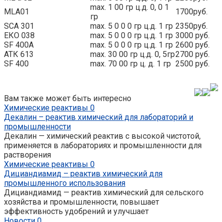
max. 1 00 гр ц.д. 0, 0 1
MLA01
1700руб.
гр
SCA 301
max. 5 0 0 0 гр ц.д. 1 гр
2350руб.
ЕКО 038
max. 5 0 0 0 гр ц.д. 1 гр
3000 руб.
SF 400А
max. 5 0 0 0 гр ц.д. 1 гр
2600 руб.
АТК 613
max. 30 00 гр ц.д. 0, 5гр
2700 руб.
SF 400
max. 70 00 гр ц. д. 1 гр
2500 руб.
Вам также может быть интересно
Химические реактивы
0
Декалин – реактив химический для лабораторий и
промышленности
Декалин — химический реактив с высокой чистотой,
применяется в лабораториях и промышленности для
растворения
Химические реактивы
0
Дициандиамид – реактив химический для
промышленного использования
Дициандиамид — реактив химический для сельского
хозяйства и промышленности, повышает
эффективность удобрений и улучшает
Новости
0