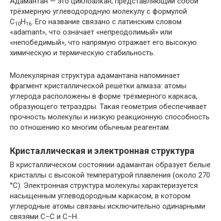
Адамантан — это циклоалкан, представляющий собой
трёхмерную углеводородную молекулу с формулой
C
H
. Его название связано с латинским словом
10
16
«adamant», что означает «непреодолимый» или
«непобедимый», что напрямую отражает его высокую
химическую и термическую стабильность.
Молекулярная структура адамантана напоминает
фрагмент кристаллической решётки алмаза: атомы
углерода расположены в форме трёхмерного каркаса,
образующего тетраэдры. Такая геометрия обеспечивает
прочность молекулы и низкую реакционную способность
по отношению ко многим обычным реагентам.
Кристаллическая и электронная структура
В кристаллическом состоянии адамантан образует белые
кристаллы с высокой температурой плавления (около 270
°C). Электронная структура молекулы характеризуется
насыщенным углеводородным каркасом, в котором
углеродные атомы связаны исключительно одинарными
связями C–C и C–H.