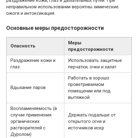
раздражение кожи, глаз и дыхательных путей. При
неправильном использовании вероятны химические
ожоги и интоксикация.
Основные меры предосторожности
Меры
Опасность
предосторожности
Раздражение кожи и
Использовать защитные
глаз
перчатки, очки и халат
Работать в хорошо
проветриваемом
Вдыхание паров
помещении или под
вытяжкой
Воспламеняемость (в
случае применения
Держать подальше от
органических
открытого огня и
растворителей с
источников искр
Дуролом)