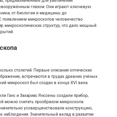
ы, предназначенные для увеличения
евооружённым глазом. Они играют ключевую
хники, от биологии и медицины до
 С появлением микроскопов человечество
ир микроскопических структур, что дало мощный
крытий.
скопа
колько столетий. Первые описания оптических
бражение, встречаются в трудах древних учёных.
кий микроскоп был создан в конце XVI века.
ели Ганс и Захариас Янссены создали прибор,
ый можно считать прообразом микроскопа.
 значительно усовершенствовали конструкцию,
ые наблюдения. Значительный вклад в развитие