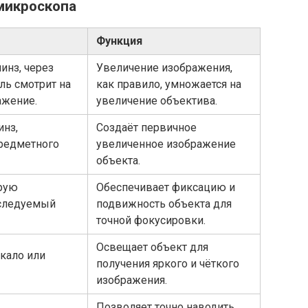
микроскопа
Функция
инз, через
Увеличение изображения,
ль смотрит на
как правило, умножается на
ажение.
увеличение объектива.
инз,
Создаёт первичное
редметного
увеличенное изображение
объекта.
орую
Обеспечивает фиксацию и
сследуемый
подвижность объекта для
точной фокусировки.
Освещает объект для
ркало или
получения яркого и чёткого
изображения.
Позволяет точно наводить