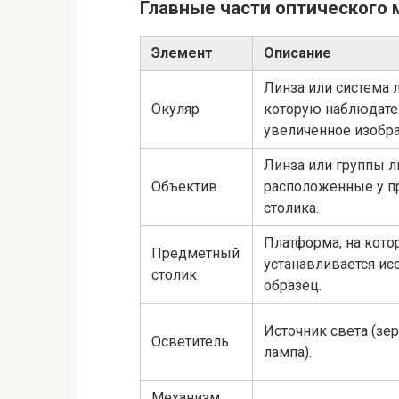
Главные части оптического 
Элемент
Описание
Линза или система л
Окуляр
которую наблюдате
увеличенное изобр
Линза или группы л
Объектив
расположенные у п
столика.
Платформа, на кот
Предметный
устанавливается и
столик
образец.
Источник света (зе
Осветитель
лампа).
Механизм