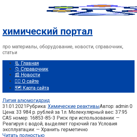
Перейти
к
контенту
химический портал
про материалы, оборудование, новости, справочник,
статьи
📃 Главная
📁 Справочник
📰 Новости
🤵‍♂️ О сайте
🗺️ Карта сайта
Лития алюмогидрид
31.01.2021
Рубрика:
Химические реактивы
Автор:
admin
0
Цена: 33 984 р. рублей за 1л. Молекулярный вес: 37.95
CAS номер: 16853-85-3 Риск при использовании: —
Реагируя с водой, выделяет горючий газ Условия
эксплуатации: — Хранить герметично
Читать полностью