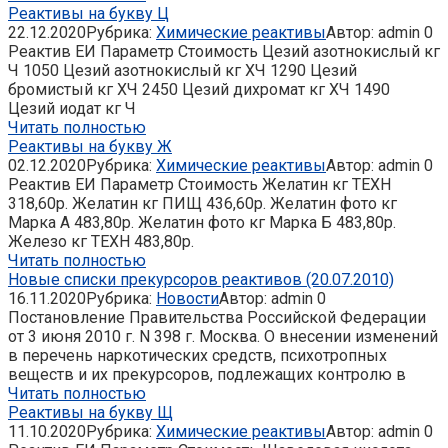
Реактивы на букву Ц
22.12.2020
Рубрика:
Химические реактивы
Автор:
admin
0
Реактив ЕИ Параметр Стоимость Цезий азотнокислый кг
Ч 1050 Цезий азотнокислый кг ХЧ 1290 Цезий
бромистый кг ХЧ 2450 Цезий дихромат кг ХЧ 1490
Цезий иодат кг Ч
Читать полностью
Реактивы на букву Ж
02.12.2020
Рубрика:
Химические реактивы
Автор:
admin
0
Реактив ЕИ Параметр Стоимость Желатин кг ТЕХН
318,60р. Желатин кг ПИЩ 436,60р. Желатин фото кг
Марка А 483,80р. Желатин фото кг Марка Б 483,80р.
Железо кг ТЕХН 483,80р.
Читать полностью
Новые списки прекурсоров реактивов (20.07.2010)
16.11.2020
Рубрика:
Новости
Автор:
admin
0
Постановление Правительства Российской Федерации
от 3 июня 2010 г. N 398 г. Москва. О внесении изменений
в перечень наркотических средств, психотропных
веществ и их прекурсоров, подлежащих контролю в
Читать полностью
Реактивы на букву Щ
11.10.2020
Рубрика:
Химические реактивы
Автор:
admin
0