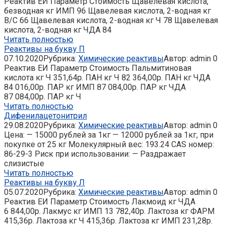
Реактив ЕИ Параметр Стоимость Щавелевая кислота,
безводная кг ИМП 96 Щавелевая кислота, 2-водная кг
В/С 66 Щавелевая кислота, 2-водная кг Ч 78 Щавелевая
кислота, 2-водная кг ЧДА 84
Читать полностью
Реактивы на букву П
07.10.2020
Рубрика:
Химические реактивы
Автор:
admin
0
Реактив ЕИ Параметр Стоимость Пальмитиновая
кислота кг Ч 351,64р. ПАН кг Ч 82 364,00р. ПАН кг ЧДА
84 016,00р. ПАР кг ИМП 87 084,00р. ПАР кг ЧДА
87 084,00р. ПАР кг Ч
Читать полностью
Дифенилацетонитрил
29.08.2020
Рубрика:
Химические реактивы
Автор:
admin
0
Цена: — 15000 рублей за 1кг — 12000 рублей за 1кг, при
покупке от 25 кг Молекулярный вес: 193.24 CAS номер:
86-29-3 Риск при использовании: — Раздражает
слизистые
Читать полностью
Реактивы на букву Л
05.07.2020
Рубрика:
Химические реактивы
Автор:
admin
0
Реактив ЕИ Параметр Стоимость Лакмоид кг ЧДА
6 844,00р. Лакмус кг ИМП 13 782,40р. Лактоза кг ФАРМ
415,36р. Лактоза кг Ч 415,36р. Лактоза кг ИМП 231,28р.