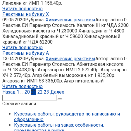
Ланолин кг ИМП 1 156,40р.
Читать полностью
Реактивы на букву Х
09.05.2020
Рубрика:
Химические реактивы
Автор:
admin
0
Реактив ЕИ Параметр Стоимость Хелатон III кг ЧДА 2200
Хелидоновая кислота кг Ч 230000 Хинальдин кг Ч 4800
Хинальдиновый красный кг Ч 59600 Хинальдиновый
красный кг ЧДА 62200
Читать полностью
Реактивы на букву А
13.04.2020
Рубрика:
Химические реактивы
Автор:
admin
0
Реактив ЕИ Параметр Стоимость Абиетиновая кислота
кг Ч 18 408,00р. Агар-агар кг ИМП 2 572,40р. Агар-агар кг
ХЧ 2 572,40р. Агар белый выморожен. кг 1 935,20р.
Агароза кг ИМП 53 336,00р. Агар питательный
Читать полностью
Пагинация
Назад
1
…
20
21
22
23
Далее
записей
Поиск:
Свежие записи
Курсовые работы: руководство по написанию и
оформлению
Курсовые работы на заказ: особенности,
преимущества и риски