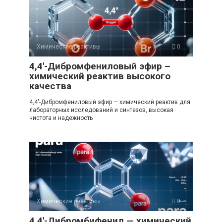
Химические реактивы
0
4,4′-Дибромфениловый эфир –
химический реактив высокого
качества
4,4′-Дибромфениловый эфир — химический реактив для
лабораторных исследований и синтезов, высокая
чистота и надежность
Химические реактивы
0
4,4′-Дибромбифенил — химический