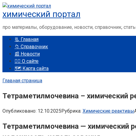
Перейти
химический портал
к
контенту
про материалы, оборудование, новости, справочник, стать
📃 Главная
📁 Справочник
📰 Новости
🤵‍♂️ О сайте
🗺️ Карта сайта
Главная страница
Тетраметилмочевина – химический р
Опубликовано:
12.10.2025
Рубрика:
Химические реактивы
Тетраметилмочевина — химический ре