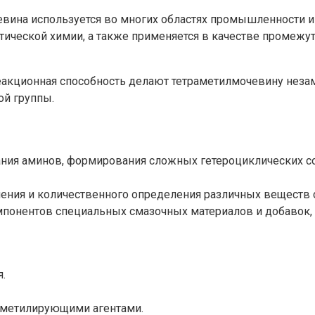
ина используется во многих областях промышленности и н
итической химии, а также применяется в качестве промеж
реакционная способность делают тетраметилмочевину неза
ой группы.
ания аминов, формирования сложных гетероциклических с
ения и количественного определения различных веществ 
мпонентов специальных смазочных материалов и добавок, 
.
и метилирующими агентами.