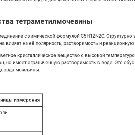
йства тетраметилмочевины
оединение с химической формулой C5H12N2O. Структурно э
а влияет на её полярность, растворимость и реакционную 
ветное кристаллическое вещество с высокой температуро
етон, но имеет ограниченную растворимость в воде. Это о
дорода мочевины.
иницы измерения
оль