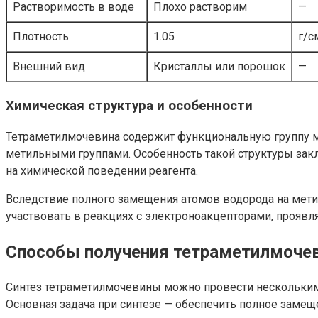
Растворимость в воде
Плохо растворим
—
Плотность
1.05
г/с
Внешний вид
Кристаллы или порошок
—
Химическая структура и особенности
Тетраметилмочевина содержит функциональную группу м
метильными группами. Особенность такой структуры зак
на химической поведении реагента.
Вследствие полного замещения атомов водорода на мет
участвовать в реакциях с электроноакцепторами, проявл
Способы получения тетраметилмоче
Синтез тетраметилмочевины можно провести нескольким
Основная задача при синтезе — обеспечить полное заме