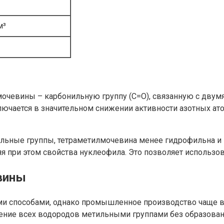
м³
очевины – карбонильную группу (C=O), связанную с двум
лючается в значительном снижении активности азотных ат
ильные группы, тетраметилмочевина менее гидрофильна и
яя при этом свойства нуклеофила. Это позволяет использо
вины
и способами, однако промышленное производство чаще вс
щение всех водородов метильными группами без образова