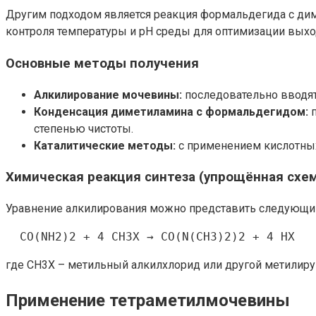
Другим подходом является реакция формальдегида с диме
контроля температуры и pH среды для оптимизации выхо
Основные методы получения
Алкилирование мочевины:
последовательно вводят
Конденсация диметиламина с формальдегидом:
п
степенью чистоты.
Каталитические методы:
с применением кислотных
Химическая реакция синтеза (упрощённая схе
Уравнение алкилирования можно представить следующи
где CH3X – метильный алкилхлорид или другой метилиру
Применение тетраметилмочевины