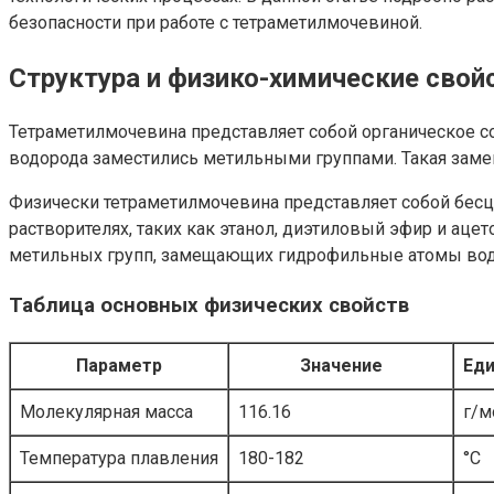
безопасности при работе с тетраметилмочевиной.
Структура и физико-химические сво
Тетраметилмочевина представляет собой органическое с
водорода заместились метильными группами. Такая замен
Физически тетраметилмочевина представляет собой бесц
растворителях, таких как этанол, диэтиловый эфир и ац
метильных групп, замещающих гидрофильные атомы во
Таблица основных физических свойств
Параметр
Значение
Ед
Молекулярная масса
116.16
г/м
Температура плавления
180-182
°C