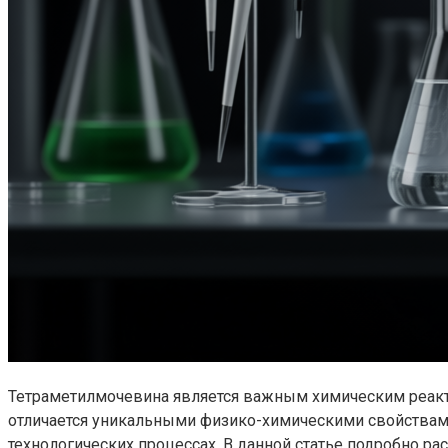
Тетраметилмочевина является важным химическим реакт
отличается уникальными физико-химическими свойствами
технологических процессах. В данной статье подробно р